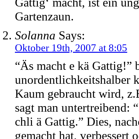
Gattig‘ macht, ist ein un
Gartenzaun.
Solanna
Says:
Oktober 19th, 2007 at 8:05
“Äs macht e kä Gattig!” b
unordentlichkeitshalber 
Kaum gebraucht wird, z.B
sagt man untertreibend: “
chli ä Gattig.” Dies, na
gemacht hat, verbessert o