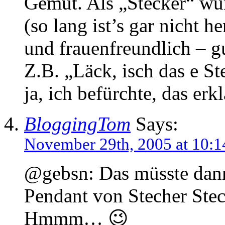
Gemüt. Als „Stecker“ wu
(so lang ist’s gar nicht h
und frauenfreundlich – g
Z.B. „Läck, isch das e S
ja, ich befürchte, das erkl
BloggingTom
Says:
November 29th, 2005 at 10:1
@gebsn: Das müsste dann
Pendant von Stecher Ste
Hmmm… 😉