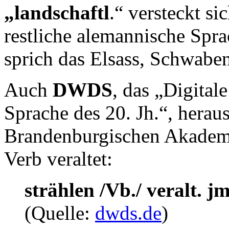
„landschaftl
.“ versteckt s
restliche alemannische Spr
sprich das Elsass, Schwabe
Auch
DWDS
, das „Digital
Sprache des 20. Jh.“, herau
Brandenburgischen Akademi
Verb veraltet:
strählen /Vb./ veralt. j
(Quelle:
dwds.de
)