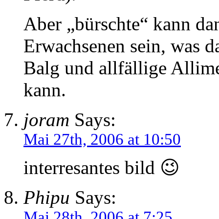
Aber „bürschte“ kann dan
Erwachsenen sein, was d
Balg und allfällige Alli
kann.
joram
Says:
Mai 27th, 2006 at 10:50
interresantes bild 😉
Phipu
Says:
Mai 28th, 2006 at 7:25