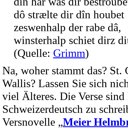
dîn hâr was dir bestroube
dô strælte dir dîn houbet
zeswenhalp der rabe dâ,
winsterhalp schiet dirz di
(Quelle:
Grimm
)
Na, woher stammt das? St. 
Wallis? Lassen Sie sich nicht
viel Älteres. Die Verse sin
Schweizerdeutsch zu schre
Versnovelle „
Meier Helmb