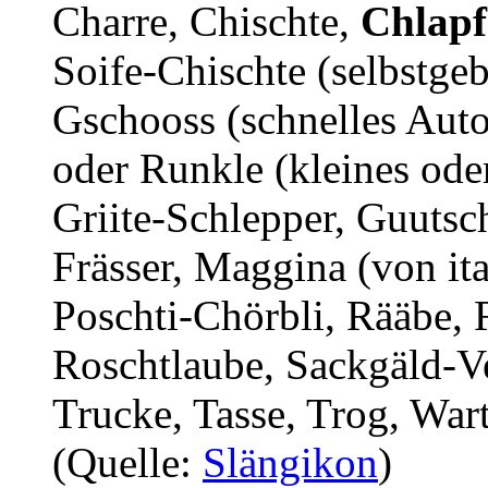
Charre, Chischte,
Chlapf
Soife-Chischte (selbstgeb
Gschooss (schnelles Auto
oder Runkle (kleines oder
Griite-Schlepper, Guutsc
Frässer, Maggina (von ita
Poschti-Chörbli, Rääbe, 
Roschtlaube, Sackgäld-Ve
Trucke, Tasse, Trog, War
(Quelle:
Slängikon
)