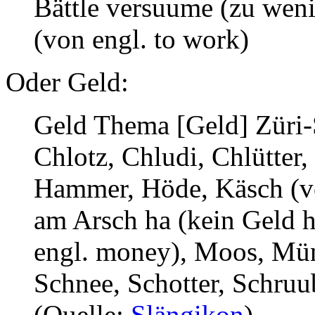
Bättle versuume (zu weni
(von engl. to work)
Oder Geld:
Geld Thema [Geld] Züri-S
Chlotz, Chludi, Chlütter,
Hammer, Höde, Käsch (vo
am Arsch ha (kein Geld 
engl. money), Moos, Mün
Schnee, Schotter, Schruube
(Quelle:
Slängikon
)