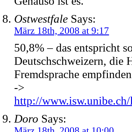
Genauso ist es.
Ostwestfale
Says:
März 18th, 2008 at 9:17
50,8% – das entspricht s
Deutschschweizern, die H
Fremdsprache empfinden
->
http://www.isw.unibe.ch
Doro
Says:
März 18th, 2008 at 10:00