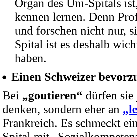
Organ des Uni-Spitals ist
kennen lernen. Denn Prof
und forschen nicht nur, s
Spital ist es deshalb wic
haben.
Einen Schweizer bevorz
Bei
„goutieren“
dürfen sie 
denken, sondern eher an
„l
Frankreich. Es schmeckt ei
Spital mit „Sozialkompetenz