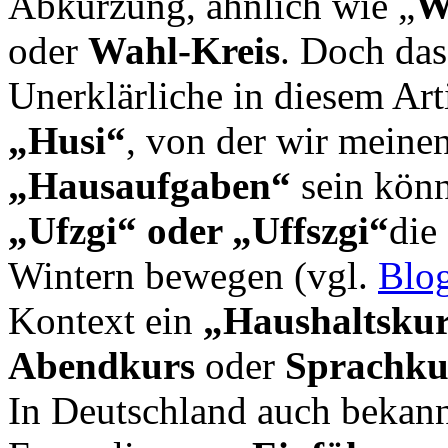
Abkürzung, ähnlich wie „
oder
Wahl-Kreis
. Doch das
Unerklärliche in diesem Art
„Husi“
, von der wir meinen
„Hausaufgaben“
sein könn
„Ufzgi“ oder „Uffszgi“
die
Wintern bewegen (vgl.
Blo
Kontext ein
„Haushaltsku
Abendkurs
oder
Sprachku
In Deutschland auch bekann