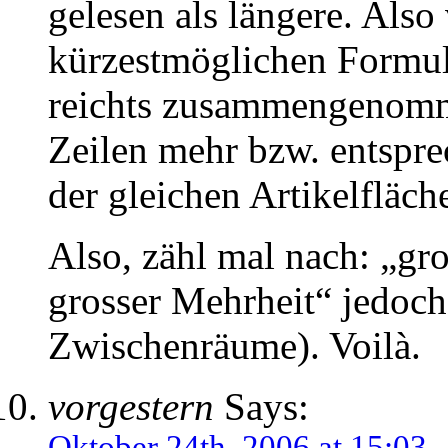
gelesen als längere. Also
kürzestmöglichen Formul
reichts zusammengenomme
Zeilen mehr bzw. entspr
der gleichen Artikelfläch
Also, zähl mal nach: „gro
grosser Mehrheit“ jedoch
Zwischenräume). Voilà.
vorgestern
Says:
Oktober 24th, 2006 at 15:03