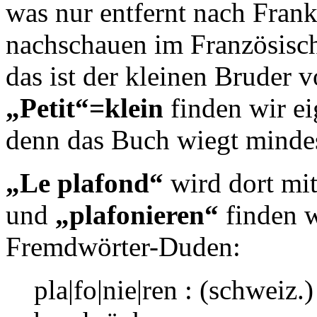
was nur entfernt nach Fran
nachschauen im Französisc
das ist der kleinen Bruder 
„Petit“=klein
finden wir ei
denn das Buch wiegt mindes
„Le plafond“
wird dort mi
und
„plafonieren“
finden w
Fremdwörter-Duden:
pla|fo|nie|ren
: (schweiz.