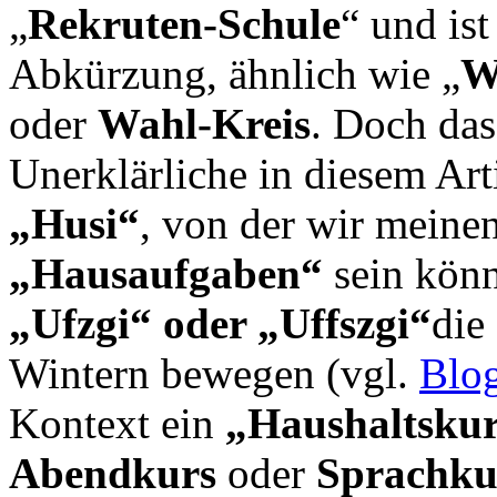
„
Rekruten-Schule
“ und ist
Abkürzung, ähnlich wie „
oder
Wahl-Kreis
. Doch das
Unerklärliche in diesem Art
„Husi“
, von der wir meinen
„Hausaufgaben“
sein könn
„Ufzgi“ oder „Uffszgi“
die
Wintern bewegen (vgl.
Blo
Kontext ein
„Haushaltsku
Abendkurs
oder
Sprachku