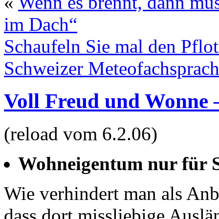
«
Wenn es brennt, dann mu
im Dach“
Schaufeln Sie mal den Pflo
Schweizer Meteofachsprac
Voll Freud und Wonne 
(reload vom 6.2.06)
Wohneigentum nur für 
Wie verhindert man als Anb
dass dort missliebige Auslä