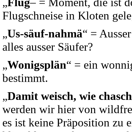
„
Flug
– = Moment, die ist d
Flugschneise in Kloten gel
„
Us-säuf-nahmä
“ = Ausse
alles ausser Säufer?
„
Wonigsplän
“ = ein wonnig
bestimmt.
„
Damit weisch, wie chasc
werden wir hier von wildf
es ist keine Präposition zu 