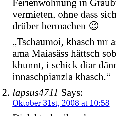
Ferienwohnung in Graub
vermieten, ohne dass sich
drüber hermachen 😉
„Tschaumoi, khasch mr a
ama Maiasäss hättsch sob
khunnt, i schick diar dän
innaschpianzla khasch.“
lapsus4711
Says:
Oktober 31st, 2008 at 10:58