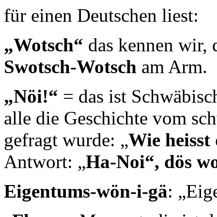
für einen Deutschen liest:
„Wotsch“
das kennen wir, d
Swotsch-Wotsch
am Arm.
„Nöi!“
= das ist Schwäbisch
alle die Geschichte vom sc
gefragt wurde: „
Wie heisst
Antwort: „
Ha-Noi“, dös woi
Eigentums-wön-i-gä
: „Eig