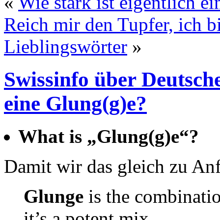
«
Wie stark ist eigentlich 
Reich mir den Tupfer, ich 
Lieblingswörter
»
Swissinfo über Deutsch
eine Glung(g)e?
What is „Glung(g)e“?
Damit wir das gleich zu Anf
Glunge
is the combinati
it’s a potent mix.