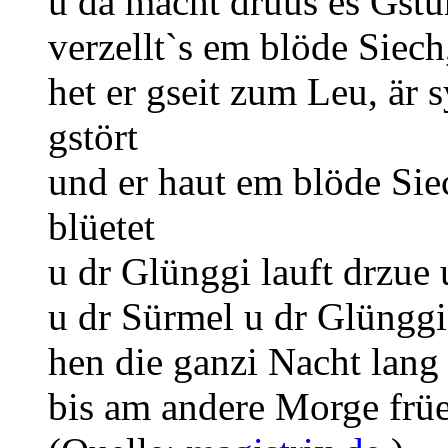
u dä macht druus es Gstü
verzellt`s em blöde Siech
het er gseit zum Leu, är 
gstört
und er haut em blöde Sie
blüetet
u dr Glünggi lauft drzue 
u dr Sürmel u dr Glünggi
hen die ganzi Nacht lang 
bis am andere Morge frü