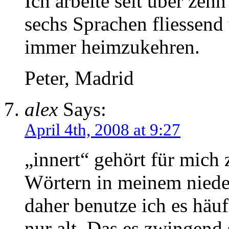
Ich arbeite seit über zeh
sechs Sprachen fliessend
immer heimzukehren.
Peter, Madrid
alex
Says:
April 4th, 2008 at 9:27
„innert“ gehört für mich 
Wörtern in meinem niede
daher benutze ich es häufi
nur alt. Das es zwingend 