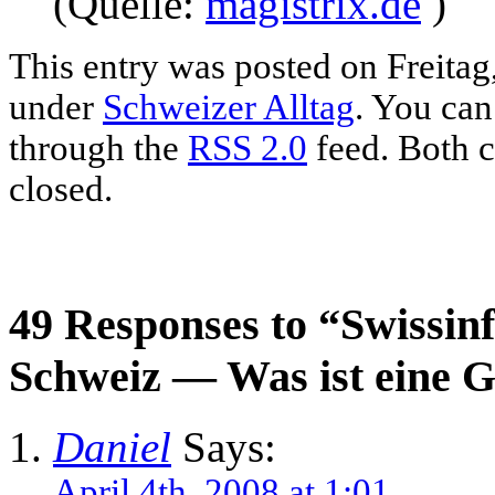
(Quelle:
magistrix.de
)
This entry was posted on Freitag,
under
Schweizer Alltag
. You can
through the
RSS 2.0
feed. Both c
closed.
49 Responses to “Swissinf
Schweiz — Was ist eine G
Daniel
Says:
April 4th, 2008 at 1:01