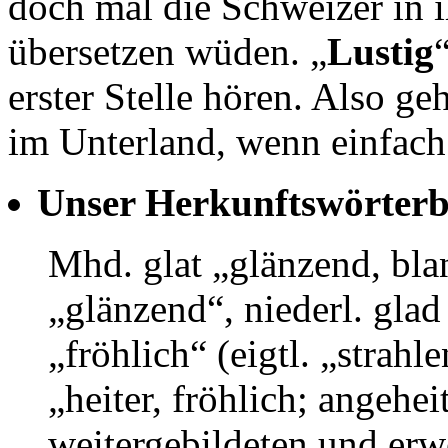
doch mal die Schweizer in 
übersetzen wüden. „
Lustig
erster Stelle hören. Also ge
im Unterland, wenn einfach 
Unser Herkunftswörterbu
Mhd. glat „glänzend, blan
„glänzend“, niederl. glad 
„fröhlich“ (eigtl. „strahl
„heiter, fröhlich; angehei
weitergebildeten und erw