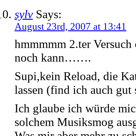
sylv
Says:
August 23rd, 2007 at 13:41
hmmmmm 2.ter Versuch o
noch kann…….
Supi,kein Reload, die Ka
lassen (find ich auch gut 
Ich glaube ich würde mi
solchem Musiksmog ausge
Was mir aber mehr zu sch