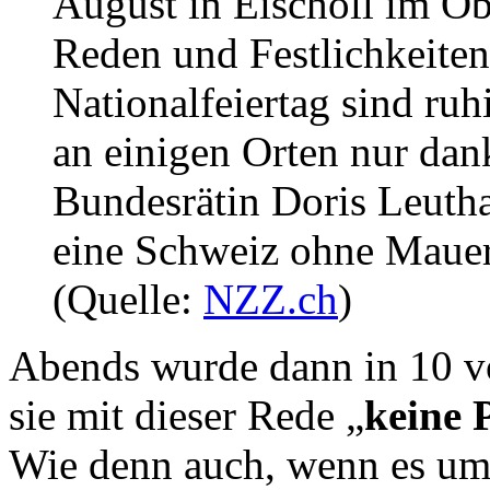
August in Eischoll im Ob
Reden und Festlichkeite
Nationalfeiertag sind ru
an einigen Orten nur dan
Bundesrätin Doris Leutha
eine Schweiz ohne Maue
(Quelle:
NZZ.ch
)
Abends wurde dann in 10 vo
sie mit dieser Rede „
keine 
Wie denn auch, wenn es ums