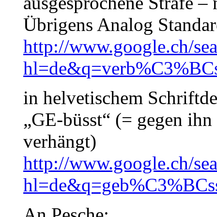
ausgesprochene Strafe – 
Übrigens Analog Standar
http://www.google.ch/se
hl=de&q=verb%C3%BCs
in helvetischem Schriftde
„GE-büsst“ (= gegen ihn 
verhängt)
http://www.google.ch/se
hl=de&q=geb%C3%BCss
An Pesche: