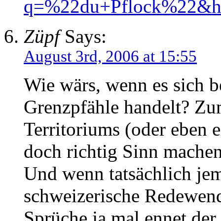
q=%22du+Pflock%22&hl
Züpf
Says:
August 3rd, 2006 at 15:55
Wie wärs, wenn es sich b
Grenzpfähle handelt? Zu
Territoriums (oder eben 
doch richtig Sinn mache
Und wenn tatsächlich jem
schweizerische Redewend
Sprüche ja mal ennet der