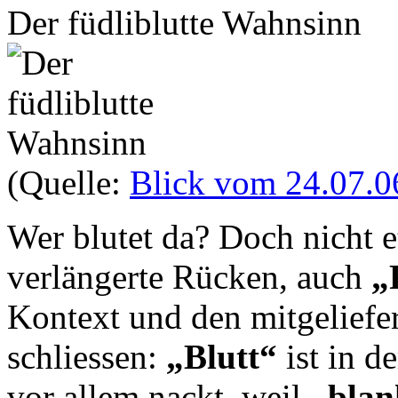
Der füdliblutte Wahnsinn
(Quelle:
Blick vom 24.07.0
Wer blutet da? Doch nicht 
verlängerte Rücken, auch
„
Kontext und den mitgeliefe
schliessen:
„Blutt“
ist in d
vor allem nackt, weil
„blan