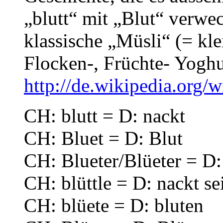
„blutt“ mit „Blut“ verwe
klassische „Müsli“ (= kl
Flocken-, Früchte- Yogh
http://de.wikipedia.org/
CH: blutt = D: nackt
CH: Bluet = D: Blut
CH: Blueter/Blüeter = D:
CH: blüttle = D: nackt se
CH: blüete = D: bluten