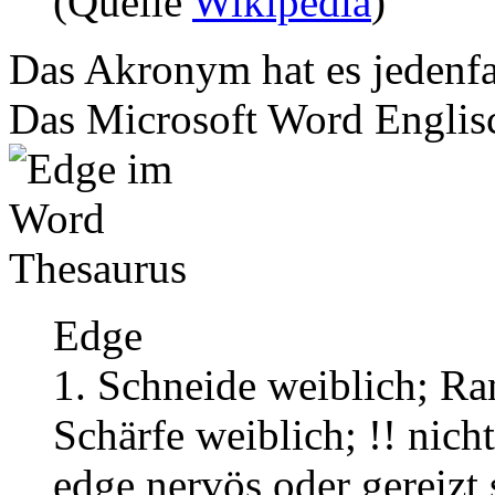
(Quelle
Wikipedia
)
Das Akronym hat es jedenfal
Das Microsoft Word Englis
Edge
1. Schneide weiblich; Ra
Schärfe weiblich; !! nich
edge nervös oder gereizt 