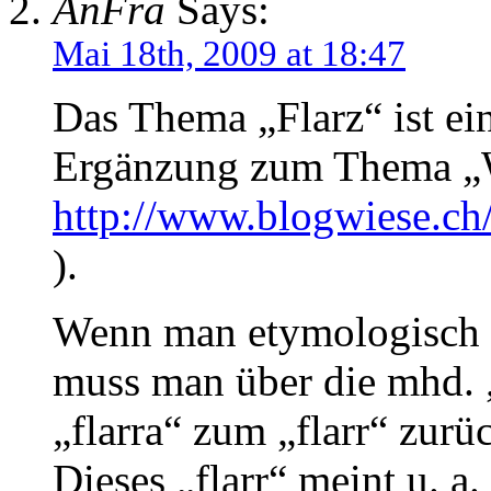
AnFra
Says:
Mai 18th, 2009 at 18:47
Das Thema „Flarz“ ist e
Ergänzung zum Thema „Wo
http://www.blogwiese.c
).
Wenn man etymologisch d
muss man über die mhd. „
„flarra“ zum „flarr“ zur
Dieses „flarr“ meint u. a