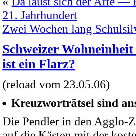
«
Da laust sich der Affe —
21. Jahrhundert
Zwei Wochen lang Schulsil
Schweizer Wohneinheit
ist ein Flarz?
(reload vom 23.05.06)
Kreuzworträtsel sind an
Die Pendler in den Agglo-Z
auf die Kästen mit der kost