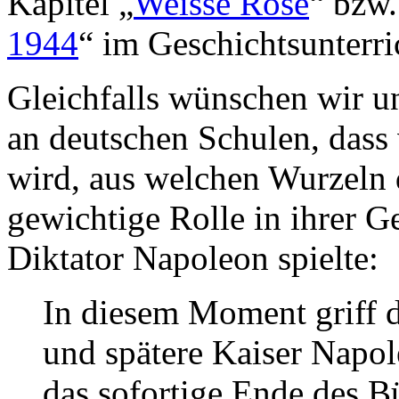
Kapitel „
Weisse Rose
“ bzw.
1944
“ im Geschichtsunterri
Gleichfalls wünschen wir un
an deutschen Schulen, dass 
wird, aus welchen Wurzeln 
gewichtige Rolle in ihrer G
Diktator Napoleon spielte:
In diesem Moment griff d
und spätere Kaiser Napol
das sofortige Ende des Bü