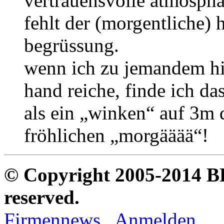
vertrauensvolle atmosphär
fehlt der (morgentliche) 
begrüssung.
wenn ich zu jemandem h
hand reiche, finde ich d
als ein „winken“ auf 3m 
fröhlichen „morgääää“!
© Copyright 2005-2014 B
reserved.
Firmennews
.
Anmelden