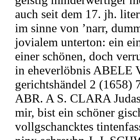
auch seit dem 17. jh. lite
im sinne von ’narr, dumm
jovialem unterton: ein ein
einer schönen, doch verr
in eheverlöbnis ABELE
gerichtshändel 2 (1658) 
ABR. A S. CLARA Judas 1
mir, bist ein schöner gisc
vollgschancktes tintenfas