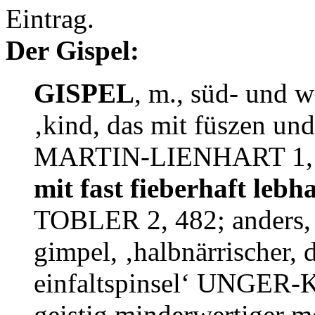
Eintrag.
Der Gispel:
GISPEL
, m., süd- und w
‚kind, das mit füszen und
MARTIN-LIENHART 1, 2
mit fast fieberhaft leb
TOBLER 2, 482; anders, v
gimpel, ‚halbnärrischer
einfaltspinsel‘ UNGER-K
geistig minderwertiger m