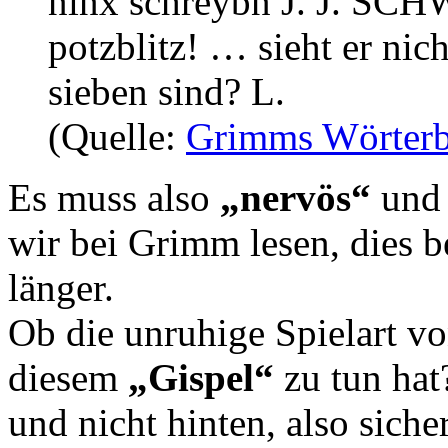
ninx schreybn J. J. SCH
potzblitz! … sieht er nich
sieben sind? L.
(Quelle:
Grimms Wörter
Es muss also
„nervös“
un
wir bei Grimm lesen, dies b
länger.
Ob die unruhige Spielart v
diesem
„Gispel“
zu tun hat
und nicht hinten, also sich